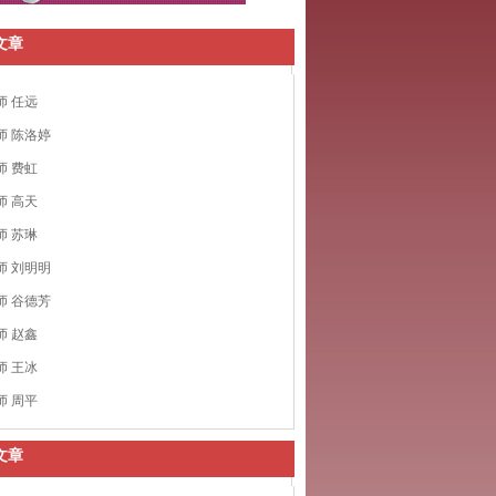
文章
师 任远
师 陈洛婷
师 费虹
师 高天
师 苏琳
师 刘明明
师 谷德芳
师 赵鑫
师 王冰
师 周平
文章