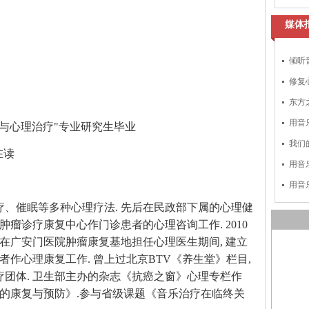
媒体
倾听
修复
东方
用音
与心理治疗
"
专业研究生毕业
我们
在读
用音
用音
疗
、
催眠等多种心理疗法
.
先后在
民政部下属的心理健
肿瘤诊疗康复中心作门诊患者的心理咨询工作
. 2010
在
广安门医院肿瘤康复基地担任心理医生期间
,
建立
者作心理康复工作
.
曾上过
北京
BTV
《养生堂》栏目
,
疗团体
.
卫生部主办的杂志《抗癌之窗》心理专栏作
的康复与预防》
.
参与省级课题《音乐治疗在临终关