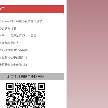
报导
音乐——打开桎梏心灵的那把锈锁
心灵的先行者
之子——音乐治疗师－－高天
乐修复心灵的人
的心理宣泄途径不畅通
乐驱赶你心中的狼(下)
乐驱赶你心中的狼(上)
本页手机扫描二维码网址