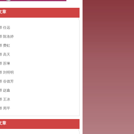
文章
师 任远
师 陈洛婷
师 费虹
师 高天
师 苏琳
师 刘明明
师 谷德芳
师 赵鑫
师 王冰
师 周平
文章