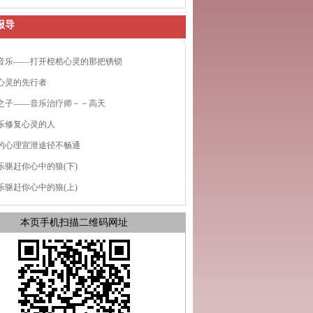
报导
音乐——打开桎梏心灵的那把锈锁
心灵的先行者
之子——音乐治疗师－－高天
乐修复心灵的人
的心理宣泄途径不畅通
乐驱赶你心中的狼(下)
乐驱赶你心中的狼(上)
本页手机扫描二维码网址