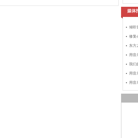
媒体
倾听
修复
东方
用音
我们
用音
用音